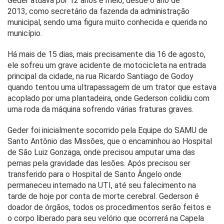
Geder atuava por 12 anos e meio, desde o ano de
2013, como secretário da fazenda da administração
municipal, sendo uma figura muito conhecida e querida no
município.
Há mais de 15 dias, mais precisamente dia 16 de agosto,
ele sofreu um grave acidente de motocicleta na entrada
principal da cidade, na rua Ricardo Santiago de Godoy
quando tentou uma ultrapassagem de um trator que estava
acoplado por uma plantadeira, onde Gederson colidiu com
uma roda da máquina sofrendo várias fraturas graves.
Geder foi inicialmente socorrido pela Equipe do SAMU de
Santo Antônio das Missões, que o encaminhou ao Hospital
de São Luiz Gonzaga, onde precisou amputar uma das
pernas pela gravidade das lesões. Após precisou ser
transferido para o Hospital de Santo Ângelo onde
permaneceu internado na UTI, até seu falecimento na
tarde de hoje por conta de morte cerebral. Gederson é
doador de órgãos, todos os procedimentos serão feitos e
o corpo liberado para seu velório que ocorrerá na Capela