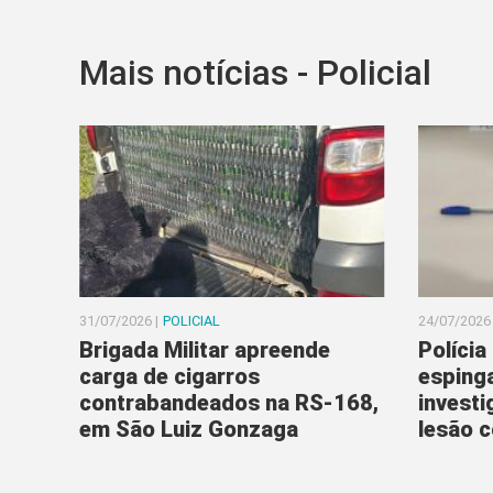
Mais notícias - Policial
31/07/2026 |
POLICIAL
24/07/2026 
Brigada Militar apreende
Polícia
carga de cigarros
esping
contrabandeados na RS-168,
invest
em São Luiz Gonzaga
lesão c