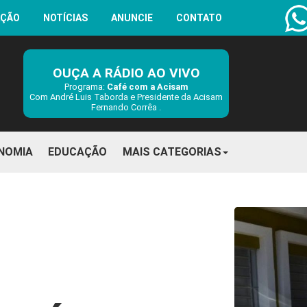
AÇÃO
NOTÍCIAS
ANUNCIE
CONTATO
OUÇA A RÁDIO AO VIVO
Programa:
Café com a Acisam
Com André Luis Taborda e Presidente da Acisam
Fernando Corrêa .
NOMIA
EDUCAÇÃO
MAIS CATEGORIAS