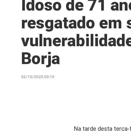
Idoso de 71 an
resgatado em 
vulnerabilidad
Borja
02/10/2025 09:19
Na tarde desta terça-f