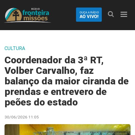
Nave
CULTURA
Coordenador da 3ª RT,
Volber Carvalho, faz
balanço da maior ciranda de
prendas e entrevero de
peões do estado
30/06/2026 11:05