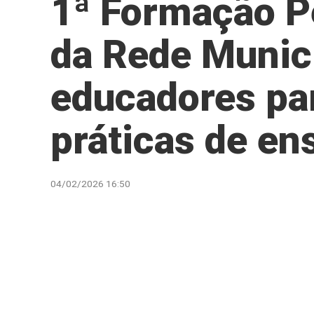
1ª Formação P
da Rede Munic
educadores par
práticas de en
04/02/2026 16:50