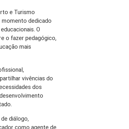
orto e Turismo
m momento dedicado
 educacionais. O
re o fazer pedagógico,
ducação mais
fissional,
rtilhar vivências do
necessidades dos
o desenvolvimento
tado.
de diálogo,
ucador como agente de