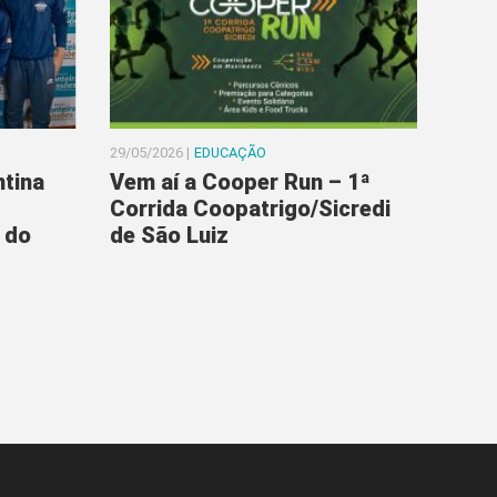
29/05/2026 |
EDUCAÇÃO
ntina
Vem aí a Cooper Run – 1ª
Corrida Coopatrigo/Sicredi
 do
de São Luiz