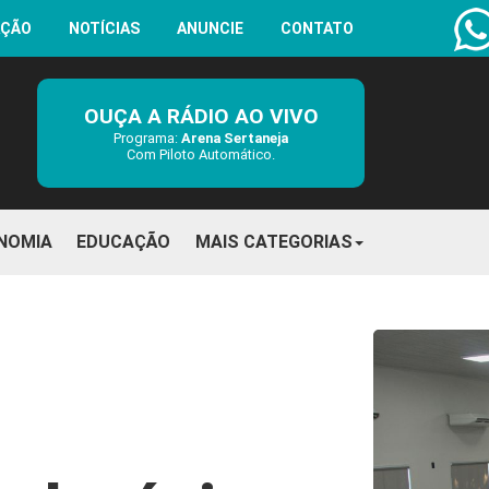
AÇÃO
NOTÍCIAS
ANUNCIE
CONTATO
OUÇA A RÁDIO AO VIVO
Programa:
Arena Sertaneja
Com Piloto Automático.
NOMIA
EDUCAÇÃO
MAIS CATEGORIAS