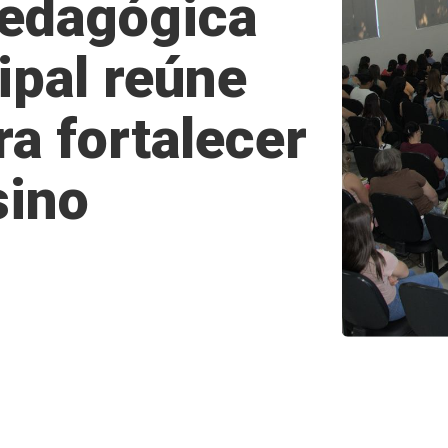
edagógica
ipal reúne
a fortalecer
sino