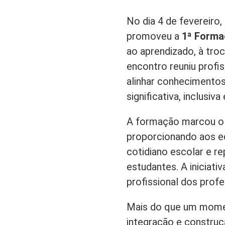
No dia 4 de fevereiro,
promoveu a
1ª Forma
ao aprendizado, à troc
encontro reuniu profi
alinhar conhecimento
significativa, inclusiva
A formação marcou o i
proporcionando aos ed
cotidiano escolar e r
estudantes. A iniciat
profissional dos prof
Mais do que um momen
integração e construç